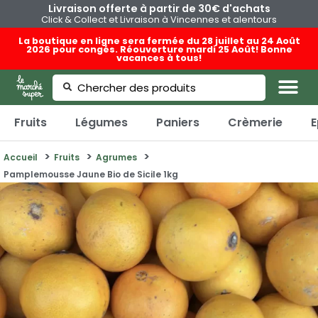
Livraison offerte à partir de 30€ d'achats
Click & Collect et Livraison à Vincennes et alentours
La boutique en ligne sera fermée du 28 juillet au 24 Août
2026 pour congés. Réouverture mardi 25 Août! Bonne
vacances à tous!
Fruits
Légumes
Paniers
Crèmerie
E
Accueil
Fruits
Agrumes
Pamplemousse Jaune Bio de Sicile 1kg