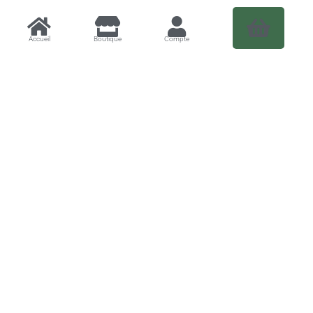
Epicerie Sucrée
Accueil
Boutique
Compte
Boissons
Alcool
Boulangerie
Fromages
Charcuterie
Boucherie
Poissonnerie
Maison