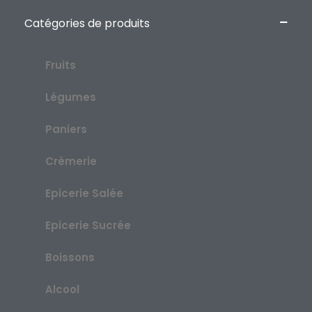
Catégories de produits
Fruits
Légumes
Paniers
Crèmerie
Epicerie Salée
Epicerie Sucrée
Boissons
Alcool