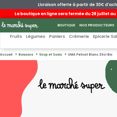
Livraison offerte à partir de 30€ d'ac
La boutique en ligne sera fermée du 28 juillet 
BOUTIQUE
NOS PRODUCTEURS
Fruits
Légumes
Paniers
Crèmerie
Epicerie Sa
Accueil
Boissons
Sirop et Soda
UMA Petnat Blanc 33cl Bio