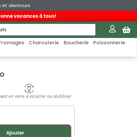
s et alentours
 Bonne vacances à tous!
Fromages
Charcuterie
Boucherie
Poissonnerie
io
ant en verre à recycler ou réutiliser
Ajouter