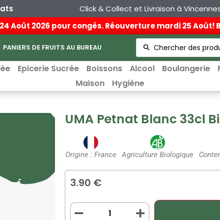
hats
Click & Collect et Livraison à Vincenne
au 24 Août 2026 pour congés. Réouverture mardi 25 Août!
PANIERS DE FRUITS AU BUREAU
lée
Epicerie Sucrée
Boissons
Alcool
Boulangerie
Maison
Hygiène
UMA Petnat Blanc 33cl B
Origine : France
Agriculture Biologique
Conten
3.90 €