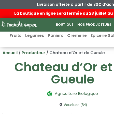
Livraison offerte à partir de 30€ d'ac
La boutique en ligne sera fermée du 28 juillet 
BOUTIQUE
NOS PRODUCTEURS
Fruits
Légumes
Paniers
Crèmerie
Epicerie Sa
Accueil
/
Producteur
/ Chateau d’Or et de Gueule
Chateau d’Or et
Gueule
Agriculture Biologique
Vaucluse (84)