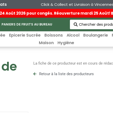
hats
Click & Collect et Livraison à Vincenne
au 24 Août 2026 pour congés. Réouverture mardi 25 Août!
PANIERS DE FRUITS AU BUREAU
lée
Epicerie Sucrée
Boissons
Alcool
Boulangerie
Maison
Hygiène
 de
La fiche de ce producteur est en cours de rédac
Retour à la liste des producteurs