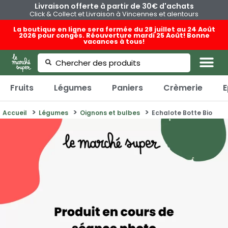
Livraison offerte à partir de 30€ d'achats
Click & Collect et Livraison à Vincennes et alentours
La boutique en ligne sera fermée du 28 juillet au 24 Août
2026 pour congés. Réouverture mardi 25 Août! Bonne
vacances à tous!
Fruits
Légumes
Paniers
Crèmerie
E
Accueil
Légumes
Oignons et bulbes
Echalote Botte Bio