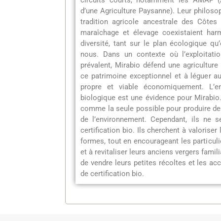
circuits courts, notamment les AMAP (
d’une Agriculture Paysanne). Leur philosop
tradition agricole ancestrale des Côtes
maraîchage et élevage coexistaient har
diversité, tant sur le plan écologique q
nous. Dans un contexte où l’exploitati
prévalent, Mirabio défend une agriculture
ce patrimoine exceptionnel et à léguer au
propre et viable économiquement. L’en
biologique est une évidence pour Mirabio.
comme la seule possible pour produire de
de l’environnement. Cependant, ils ne 
certification bio. Ils cherchent à valoriser
formes, tout en encourageant les particulier
et à revitaliser leurs anciens vergers familia
de vendre leurs petites récoltes et les 
de certification bio.