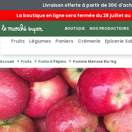
Livraison offerte à partir de 30€ d'ac
La boutique en ligne sera fermée du 28 juillet 
BOUTIQUE
NOS PRODUCTEURS
Fruits
Légumes
Paniers
Crèmerie
Epicerie Sa
Accueil
Fruits
Fruits à Pépins
Pomme Melrose Bio 1kg