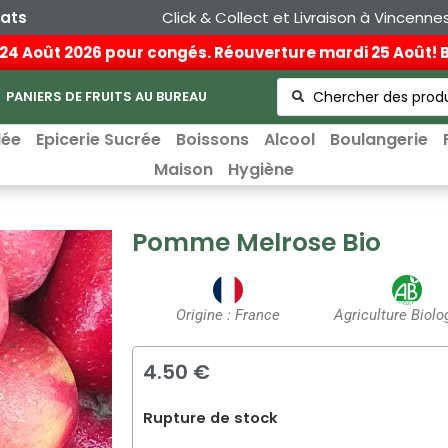
hats
Click & Collect et Livraison à Vincenne
au 24 Août 2026 pour congés. Réouverture mardi 25 Août!
PANIERS DE FRUITS AU BUREAU
lée
Epicerie Sucrée
Boissons
Alcool
Boulangerie
Maison
Hygiène
Pomme Melrose Bio
Origine : France
Agriculture Biolo
4.50 €
Rupture de stock